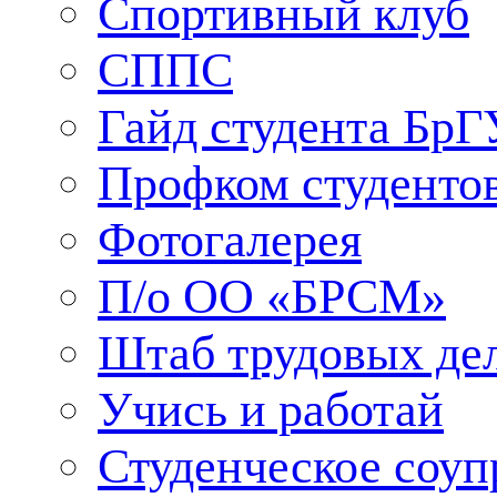
Спортивный клуб
СППС
Гайд студента БрГ
Профком студенто
Фотогалерея
П/о ОО «БРСМ»
Штаб трудовых де
Учись и работай
Студенческое соуп