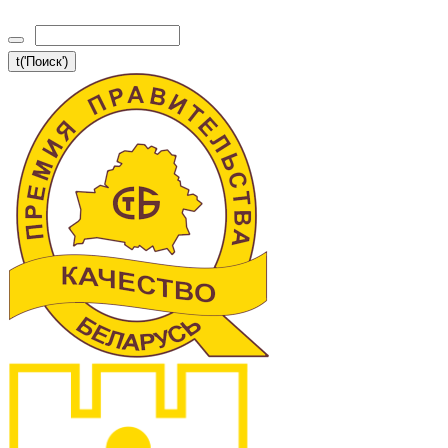
t('Поиск')