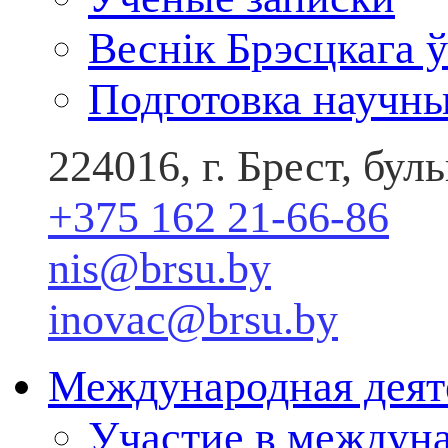
Веснік Брэсцкага ў
Подготовка научны
224016, г. Брест, бу
+375 162 21-66-86
nis@brsu.by
inovac@brsu.by
Международная деят
Участие в междун