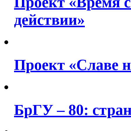
Проект «Время с
действии»
Проект «Славе н
БрГУ – 80: стра