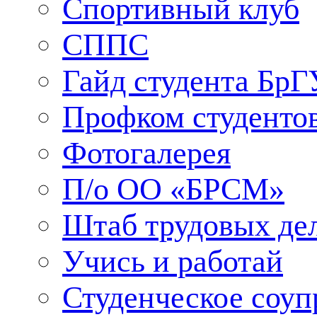
Спортивный клуб
СППС
Гайд студента БрГ
Профком студенто
Фотогалерея
П/о ОО «БРСМ»
Штаб трудовых де
Учись и работай
Студенческое соуп