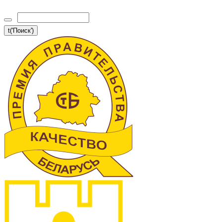
t('Поиск')