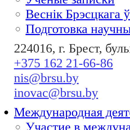
Веснік Брэсцкага ў
Подготовка научны
224016, г. Брест, бу
+375 162 21-66-86
nis@brsu.by
inovac@brsu.by
Международная деят
Участие в междун