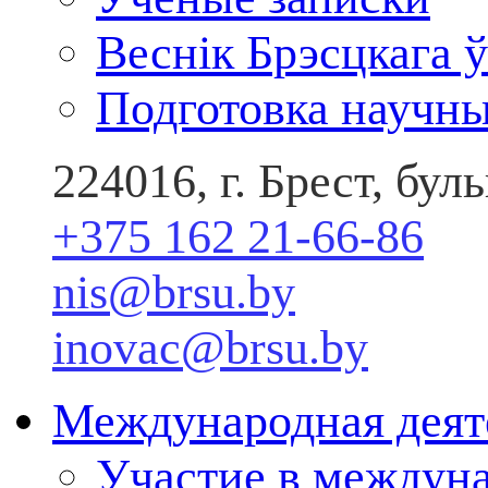
Веснік Брэсцкага ў
Подготовка научны
224016, г. Брест, бу
+375 162 21-66-86
nis@brsu.by
inovac@brsu.by
Международная деят
Участие в междун