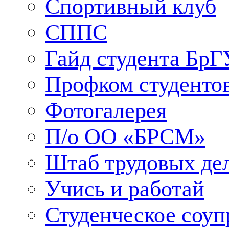
Спортивный клуб
СППС
Гайд студента БрГ
Профком студенто
Фотогалерея
П/о ОО «БРСМ»
Штаб трудовых де
Учись и работай
Студенческое соуп