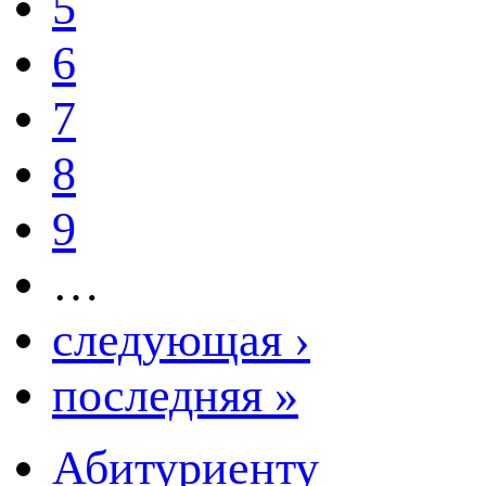
5
6
7
8
9
…
следующая ›
последняя »
Абитуриенту