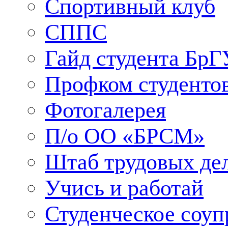
Спортивный клуб
СППС
Гайд студента БрГ
Профком студенто
Фотогалерея
П/о ОО «БРСМ»
Штаб трудовых де
Учись и работай
Студенческое соуп