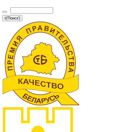
t('Поиск')