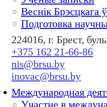
Веснік Брэсцкага ў
Подготовка научны
224016, г. Брест, бу
+375 162 21-66-86
nis@brsu.by
inovac@brsu.by
Международная деят
Участие в междун