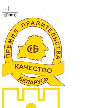
t('Поиск')