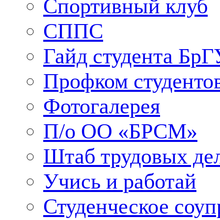
Спортивный клуб
СППС
Гайд студента БрГ
Профком студенто
Фотогалерея
П/о ОО «БРСМ»
Штаб трудовых де
Учись и работай
Студенческое соуп