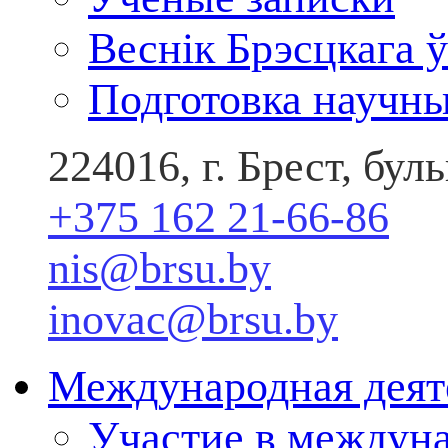
Веснік Брэсцкага ў
Подготовка научны
224016, г. Брест, бу
+375 162 21-66-86
nis@brsu.by
inovac@brsu.by
Международная деят
Участие в междун