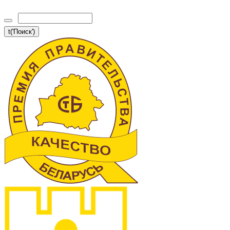
t('Поиск')