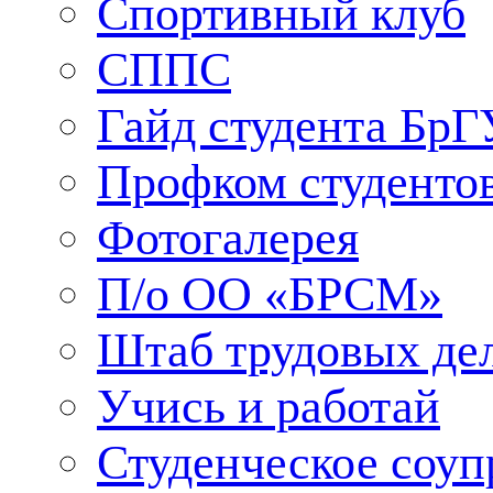
Спортивный клуб
СППС
Гайд студента БрГ
Профком студенто
Фотогалерея
П/о ОО «БРСМ»
Штаб трудовых де
Учись и работай
Студенческое соуп