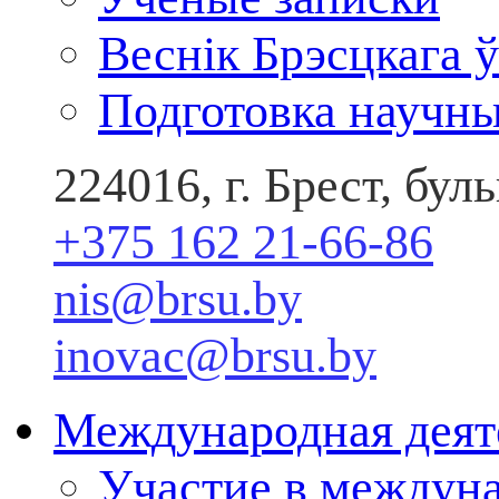
Веснік Брэсцкага ў
Подготовка научны
224016, г. Брест, бу
+375 162 21-66-86
nis@brsu.by
inovac@brsu.by
Международная деят
Участие в междун