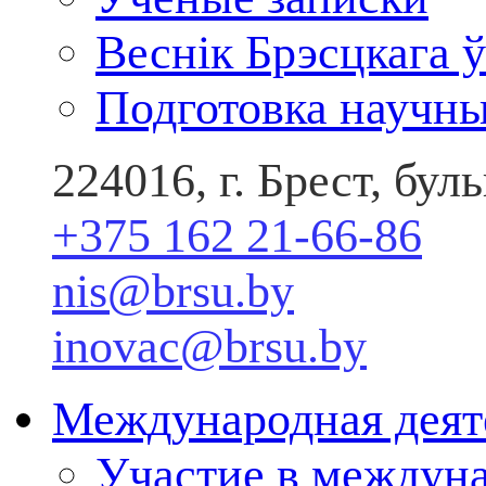
Веснік Брэсцкага ў
Подготовка научны
224016, г. Брест, бу
+375 162 21-66-86
nis@brsu.by
inovac@brsu.by
Международная деят
Участие в междун