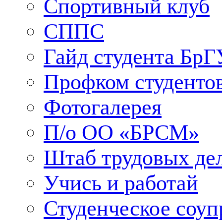
Спортивный клуб
СППС
Гайд студента БрГ
Профком студенто
Фотогалерея
П/о ОО «БРСМ»
Штаб трудовых де
Учись и работай
Студенческое соуп