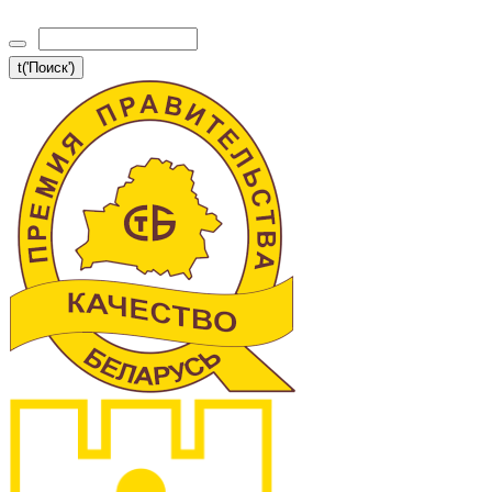
t('Поиск')