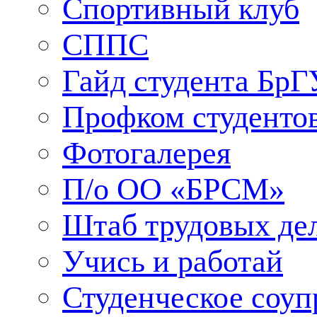
Спортивный клуб
СППС
Гайд студента БрГ
Профком студенто
Фотогалерея
П/о ОО «БРСМ»
Штаб трудовых де
Учись и работай
Студенческое соуп