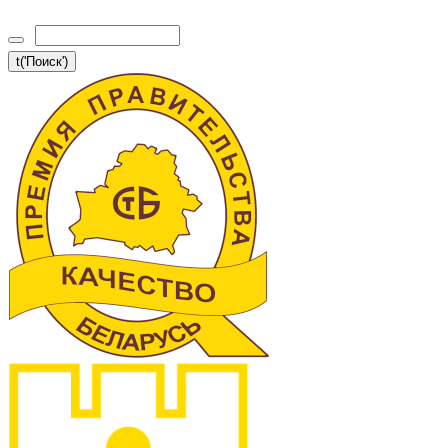
t('Поиск')