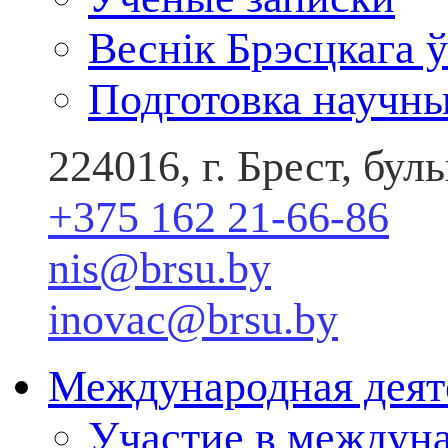
Веснік Брэсцкага ў
Подготовка научны
224016, г. Брест, бу
+375 162 21-66-86
nis@brsu.by
inovac@brsu.by
Международная деят
Участие в междун