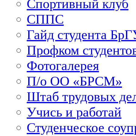
Спортивный клуб
СППС
Гайд студента БрГ
Профком студенто
Фотогалерея
П/о ОО «БРСМ»
Штаб трудовых де
Учись и работай
Студенческое соуп