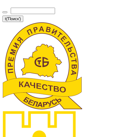
t('Поиск')