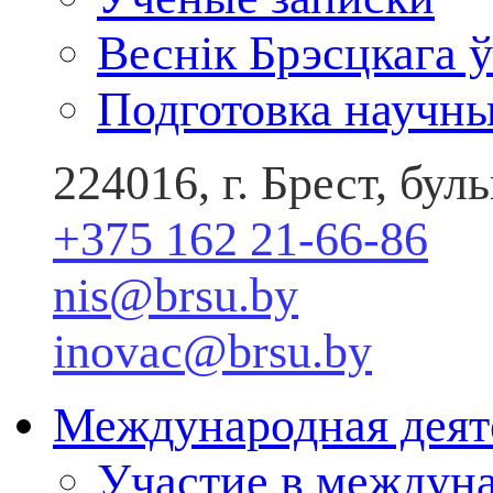
Веснік Брэсцкага ў
Подготовка научны
224016, г. Брест, бу
+375 162 21-66-86
nis@brsu.by
inovac@brsu.by
Международная деят
Участие в междун