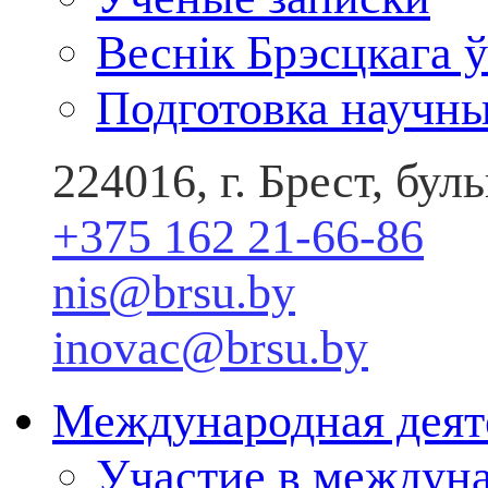
Веснік Брэсцкага ў
Подготовка научны
224016, г. Брест, бу
+375 162 21-66-86
nis@brsu.by
inovac@brsu.by
Международная деят
Участие в междун