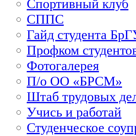
Спортивный клуб
СППС
Гайд студента БрГ
Профком студенто
Фотогалерея
П/о ОО «БРСМ»
Штаб трудовых де
Учись и работай
Студенческое соуп