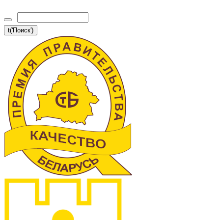
t('Поиск')