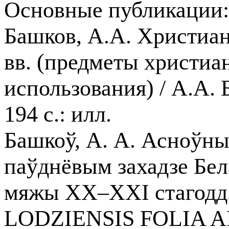
Основные публикации
Башков, А.А. Христиан
вв. (предметы христиа
использования) / А.А. 
194 с.: илл.
Башкоў, А. А. Асноўны
паўднёвым захадзе Бел
мяжы ХХ–ХХІ стагодд
LODZIENSIS FOLIA AR