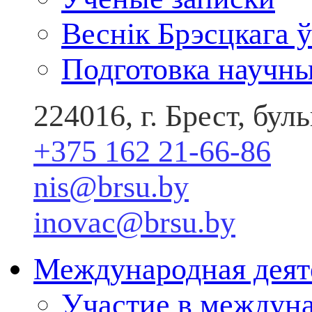
Веснік Брэсцкага ў
Подготовка научны
224016, г. Брест, бу
+375 162 21-66-86
nis@brsu.by
inovac@brsu.by
Международная деят
Участие в междун