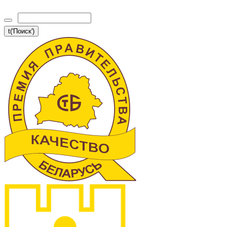
t('Поиск')