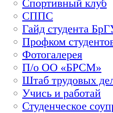
Спортивный клуб
СППС
Гайд студента БрГ
Профком студенто
Фотогалерея
П/о ОО «БРСМ»
Штаб трудовых де
Учись и работай
Студенческое соуп