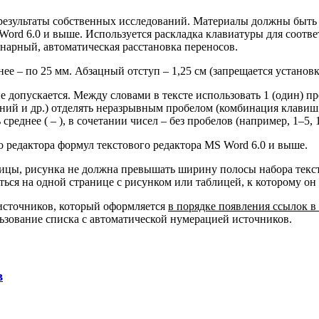
результаты собственных исследований. Материалы должны быт
 Word 6.0 и выше. Используется раскладка клавиатуры для соот
нарный, автоматическая расстановка переносов.
нее – по 25 мм. Абзацный отступ – 1,25 см (запрещается установ
не допускается. Между словами в тексте использовать 1 (один) 
ний и др.) отделять неразрывным пробелом (комбинация клавиш 
ь среднее ( – ), в сочетании чисел – без пробелов (например, 1–5,
редактора формул текстового редактора MS Word 6.0 и выше.
ицы, рисунка не должна превышать ширину полосы набора текста.
ься на одной странице с рисунком или таблицей, к которому он 
источников, который оформляется
в порядке появления ссылок в 
льзование списка с автоматической нумерацией источников.
в