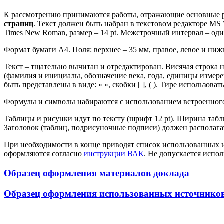
К рассмотрению принимаются работы, отражающие основные 
страниц
. Текст должен быть набран в текстовом редакторе MS
Times New Roman, размер – 14 pt. Межстрочный интервал – оди
Формат бумаги А4. Поля: верхнее – 35 мм, правое, левое и ниж
Текст – тщательно вычитан и отредактирован. Висячая строка 
(фамилия и инициалы, обозначение века, года, единицы измере
быть представлены в виде: « », скобки [ ], ( ). Тире использоват
Формулы и символы набираются с использованием встроенного 
Таблицы и рисунки идут по тексту (шрифт 12 pt). Ширина табл
Заголовок (таблиц, подрисуночные подписи) должен располагат
При необходимости в конце приводят список использованных 
оформляются согласно
инструкции ВАК
. Не допускается испо
Образец оформления материалов доклада
Образец оформления использованных источнико