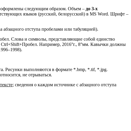
ь оформлены следующим образом. Объем –
до 3-х
ветствующих языков (русский, белорусский) в MS Word. Шрифт –
ка абзацного отступа пробелами или табуляцией).
пробел. Слова и символы, представляющие собой единство
Ctrl+Shift+Пробел. Например, 2016°г., 8°мм. Кавычки должны
 1996–1998).
 Рисунки выполняются в формате *.bmp, *.tif, *.jpg.
относится, не отрываться.
тексте
; сведения о каждом источнике с абзацного отступа