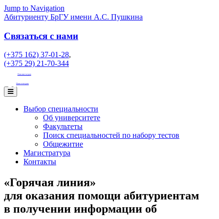
Jump to Navigation
Абитуриенту БрГУ имени А.С. Пушкина
Связаться с нами
(+375 162) 37-01-28
,
(+375 29) 21-70-344
Наш инстаграм
Наш телеграм
Выбор специальности
Об университете
Факультеты
Поиск специальностей по набору тестов
Общежитие
Магистратура
Контакты
«Горячая линия»
для оказания помощи абитуриентам
в получении информации об