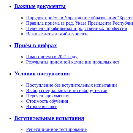
Важные документы
Порядок приёма в Учреждение образования "Брест
Правила приёма (в ред. Указа Президента Республик
Перечень профильных и родственных профессий
Важные даты для абитуриента
Приём в цифрах
План приема в 2021 году
Результаты приёмной кампании прошлых лет
Условия поступления
Поступление без вступительных испытаний
Выбор специальности по набору тестов
Перечень документов
Стоимость обучения
Второе высшее
Вступительные испытания
Репетиционное тестирование